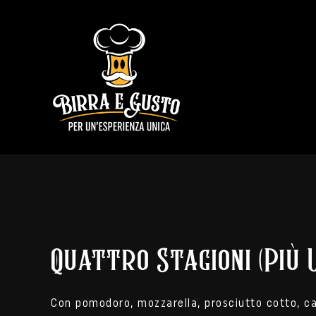
Skip
to
content
Quattro Stagioni (Più 
Con pomodoro, mozzarella, prosciutto cotto, carc