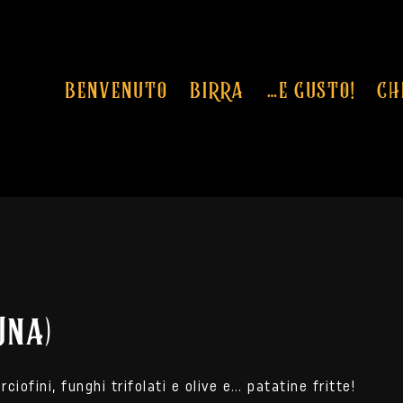
BENVENUTO
BIRRA
…E GUSTO!
CH
Una)
iofini, funghi trifolati e olive e… patatine fritte!