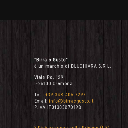
“
Birra e Gusto
”
è un marchio di BLUCHIARA S.R.L.
Viale Po, 129
I-26100 Cremona
Tel.:
+39 348 405 7297
Email:
info@birraegusto.it
P.IVA IT
01303870198
Dichiarazione sulla Privacy (UE)