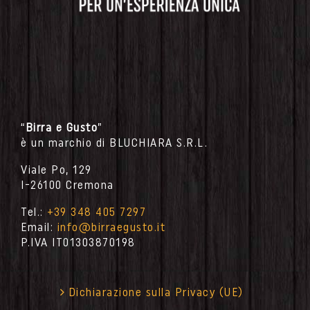
“
Birra e Gusto
”
è un marchio di BLUCHIARA S.R.L.
Viale Po, 129
I-26100 Cremona
Tel.:
+39 348 405 7297
Email:
info@birraegusto.it
P.IVA IT
01303870198
Dichiarazione sulla Privacy (UE)